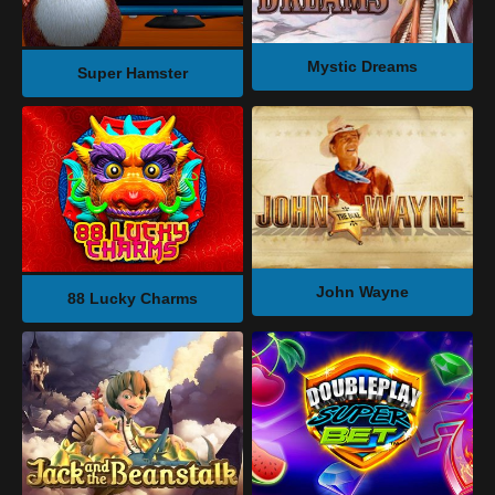
Mystic Dreams
Super Hamster
John Wayne
88 Lucky Charms