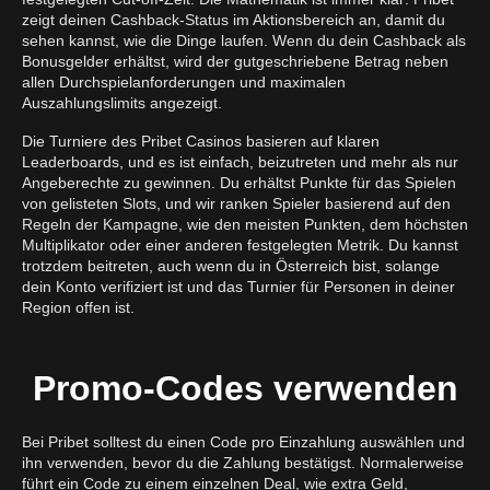
zeigt deinen Cashback-Status im Aktionsbereich an, damit du
sehen kannst, wie die Dinge laufen. Wenn du dein Cashback als
Bonusgelder erhältst, wird der gutgeschriebene Betrag neben
allen Durchspielanforderungen und maximalen
Auszahlungslimits angezeigt.
Die Turniere des Pribet Casinos basieren auf klaren
Leaderboards, und es ist einfach, beizutreten und mehr als nur
Angeberechte zu gewinnen. Du erhältst Punkte für das Spielen
von gelisteten Slots, und wir ranken Spieler basierend auf den
Regeln der Kampagne, wie den meisten Punkten, dem höchsten
Multiplikator oder einer anderen festgelegten Metrik. Du kannst
trotzdem beitreten, auch wenn du in Österreich bist, solange
dein Konto verifiziert ist und das Turnier für Personen in deiner
Region offen ist.
Promo-Codes verwenden
Bei Pribet solltest du einen Code pro Einzahlung auswählen und
ihn verwenden, bevor du die Zahlung bestätigst. Normalerweise
führt ein Code zu einem einzelnen Deal, wie extra Geld,