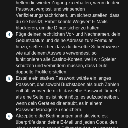
helfen dir, wieder Zugang zu erhalten, wenn du dein
Passwort vergisst, und wir senden
Verifizierungsnachrichten, um sicherzustellen, dass
du sie besitzt; Pribet könnte Wegwerf-E-Mails
blockieren, um die Dinge sicher zu halten.
Füge deinen rechtlichen Vor- und Nachnamen, dein
Geburtsdatum und deine Adresse zum Formular
hinzu; stelle sicher, dass du dieselbe Schreibweise
wie auf deinem Ausweis verwendest; so
funktionieren alle Casino-Konten, weil wir Spieler
schützen und verhindern müssen, dass Leute
doppelte Profile erstellen.
Erstelle ein starkes Passwort; wähle ein langes
Passwort, das sowohl Buchstaben als auch Zahlen
enthält; verwende nicht dasselbe Passwort für mehr
als eine Seite; es ist nicht nötig, es aufzuschreiben,
wenn dein Gerät es dir erlaubt, es in einem
Passwort-Manager zu speichern.
Akzeptiere die Bedingungen und aktiviere es;
überprüfe dann deine E-Mail und jeden Code, den