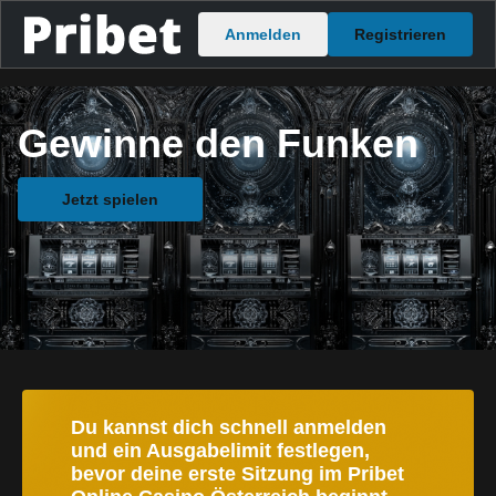
Anmelden
Registrieren
Gewinne den Funken
Jetzt spielen
Du kannst dich schnell anmelden
und ein Ausgabelimit festlegen,
bevor deine erste Sitzung im Pribet