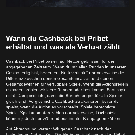
Wann du Cashback bei Pribet
erhältst und was als Verlust zählt
Cashback bei Pribet basiert auf Nettoergebnissen für den
angegebenen Zeitraum. Wenn du mit allen Runden in unserem
Casino fertig bist, bedeuten „Nettoverluste“ normalerweise die
Differenz zwischen deinen Gesamteinsätzen und deinen
Gesamtgewinnen für verfügbare Spiele. Wenn die Aktionsregeln
es sagen, zählen wir leere Runden oder bestimmtes Bonusspiel
nicht. Das geschieht, damit die Berechnungen für alle Spieler
gleich sind. Vergiss nicht, Cashback zu aktivieren, bevor du
spielst, wenn die Aktion es vorschreibt. Spiele berechtigte
Spiele. Spielautomaten zählen normalerweise, Tischspiele
können jedoch nur während bestimmter Kampagnen zählen.
Auf Abrechnung warten: Wir geben Cashback nach der
festgelegten Cut-off-Zeit. Die Mathematik ist immer klar: Pribet