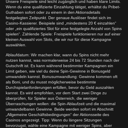
Unsere Freispiele sind leicht zugänglich und haben klare Limits.
Wenn du eine qualifizierte Einzahlung tätigst, erhältst du Pribet-
Guthaben sofort oder zu einem in den Aktionsdetails
festgelegten Zeitpunkt. Der genaue Auslöser findet sich im
Casino-Kassierer. Beispiele sind „mindestens 20 € einzahlen“
oder „ein qualifiziertes Slot für eine festgelegte Anzahl von Spins
spielen“. Zählende Spiele: Freispiele funktionieren nur auf einer
kleinen Auswahl von Slots, die wir nur für diese Kampagne
auswählen.
Ablaufdatum: Wir machen klar, wann du Spins nicht mehr
nutzen kannst, was normalerweise 24 bis 72 Stunden nach der
Gutschrift ist. Es kann während bestimmter Kampagnen ein
Limit geben, wie viel du deine Spin-Gewinne in Bonusgeld
umwandeln kannst. Bonusumwandlung: Gewinne kommen oft
als Boni, und du musst möglicherweise bestimmte
Durchspielanforderungen erfüllen, bevor du Geld auszahlen
kannst. Es wird empfohlen, vor dem Start zwei Dinge zu
überprüfen, für Spieler aus Österreich, die weniger
Überraschungen wollen: die Spin-Ablaufzeit und die maximal
umwandelbaren Gewinne. Beide werden sofort im Abschnitt
„Allgemeine Geschäftsbedingungen“ der Aktionsseite des
Casinos angezeigt. Tipp: Wenn du längere Sitzungen
bevorzugst, wähle eine Kampagne mit weniger Spins, aber