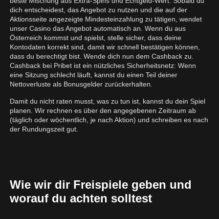
beste Mischung aus Extra-Spins und Echtgeld-Wert. Sobald du
dich entscheidest, das Angebot zu nutzen und die auf der
Aktionsseite angezeigte Mindesteinzahlung zu tätigen, wendet
unser Casino das Angebot automatisch an. Wenn du aus
Österreich kommst und spielst, stelle sicher, dass deine
Kontodaten korrekt sind, damit wir schnell bestätigen können,
dass du berechtigt bist. Wende dich nun dem Cashback zu.
Cashback bei Pribet ist ein nützliches Sicherheitsnetz: Wenn
eine Sitzung schlecht läuft, kannst du einen Teil deiner
Nettoverluste als Bonusgelder zurückerhalten.
Damit du nicht raten musst, was zu tun ist, kannst du dein Spiel
planen. Wir rechnen es über den angegebenen Zeitraum ab
(täglich oder wöchentlich, je nach Aktion) und schreiben es nach
der Rundungszeit gut.
Wie wir dir Freispiele geben und
worauf du achten solltest