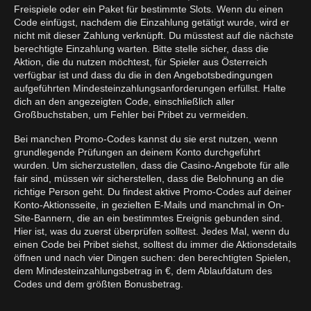
Freispiele oder ein Paket für bestimmte Slots. Wenn du einen
Code einfügst, nachdem die Einzahlung getätigt wurde, wird er
nicht mit dieser Zahlung verknüpft. Du müsstest auf die nächste
berechtigte Einzahlung warten. Bitte stelle sicher, dass die
Aktion, die du nutzen möchtest, für Spieler aus Österreich
verfügbar ist und dass du die in den Angebotsbedingungen
aufgeführten Mindesteinzahlungsanforderungen erfüllst. Halte
dich an den angezeigten Code, einschließlich aller
Großbuchstaben, um Fehler bei Pribet zu vermeiden.
Bei manchen Promo-Codes kannst du sie erst nutzen, wenn
grundlegende Prüfungen an deinem Konto durchgeführt
wurden. Um sicherzustellen, dass die Casino-Angebote für alle
fair sind, müssen wir sicherstellen, dass die Belohnung an die
richtige Person geht. Du findest aktive Promo-Codes auf deiner
Konto-Aktionsseite, in gezielten E-Mails und manchmal in On-
Site-Bannern, die an ein bestimmtes Ereignis gebunden sind.
Hier ist, was du zuerst überprüfen solltest. Jedes Mal, wenn du
einen Code bei Pribet siehst, solltest du immer die Aktionsdetails
öffnen und nach vier Dingen suchen: den berechtigten Spielen,
dem Mindesteinzahlungsbetrag in €, dem Ablaufdatum des
Codes und dem größten Bonusbetrag.