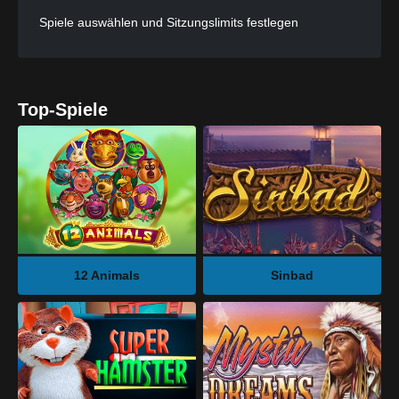
Spiele auswählen und Sitzungslimits festlegen
Slots
Tischspiele
Top-Spiele
Live-Dealer
Boni und Aktionen
Wie wir dir Freispiele geben und worauf du achten
solltest
Wann du Cashback bei Pribet erhältst und was als
Verlust zählt
Promo-Codes verwenden
12 Animals
Sinbad
Auf dem Handy spielen
VIP-Programm bei Pribet
Sichere Zahlungen und Spielerschutz bei Pribet